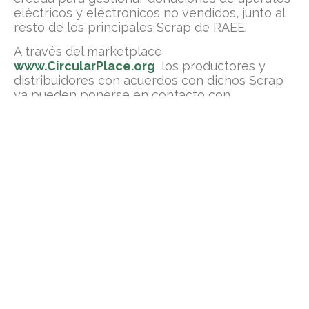
eléctricos y eléctronicos no vendidos, junto al
resto de los principales Scrap de RAEE.
A través del marketplace
www.CircularPlace.org
, los productores y
distribuidores con acuerdos con dichos Scrap
ya pueden ponerse en contacto con
organizaciones sin ánimo de lucro y/o
entidades educativas para gestionar
donaciones de aparatos eléctricos y
electrónicos que no hayan sido vendidos o
bien procedentes de devoluciones de clientes
que, en todo caso, se encuentran en perfecto
estado de uso.
Gracias a la creación de este marketplace
social, fabricantes, productores y/o
distribuidores de aparatos de Aparatos
Eléctricos y Electrónicos (AEEs) pueden dar
una nueva vida a sus excedentes de stocks
mediante su donación a organizaciones sin
ánimo de lucro y/o entidades educativas. El