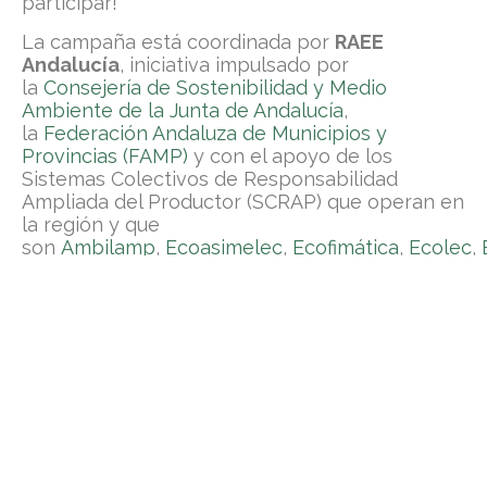
participar!
La campaña está coordinada por
RAEE
Andalucía
, iniciativa impulsado por
la
Consejería de Sostenibilidad y Medio
Ambiente de la Junta de Andalucía
,
la
Federación Andaluza de Municipios y
Provincias (FAMP)
y con el apoyo de los
Sistemas Colectivos de Responsabilidad
Ampliada del Productor (SCRAP) que operan en
la región y que
son
Ambilamp
,
Ecoasimelec
,
Ecofimática
,
Ecolec
,
Raee’s
,
Ecotic y
ERP-España,
tiene por objeto
concienciar sobre la importancia de la correcta
gestión de los residuos de aparatos eléctricos
y electrónicos (RAEE) para la sociedad, y
mediante la
campaña
#DonaVidaAlPlaneta
contribuir a la
conservación del medio ambiente a través del
reciclaje de RAEE en todo el territorio.